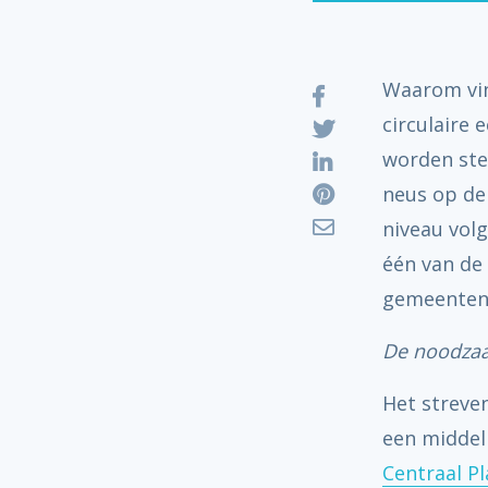
Waarom vin
circulaire
worden ste
neus op de 
niveau vol
één van de 
gemeenten i
De noodza
Het streven
een middel
Centraal P