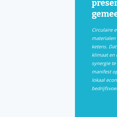
presen
gemee
Circulaire 
materialen 
ketens. Dat
klimaat en 
synergie te
manifest op
lokaal econ
bedrijfsvoe