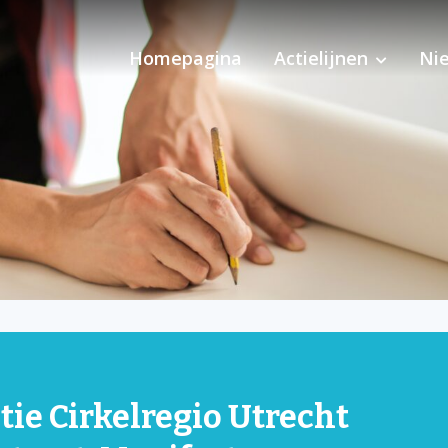
Homepagina
Actielijnen
Ni
Pilot Ondersteuning 
tie Cirkelregio Utrecht