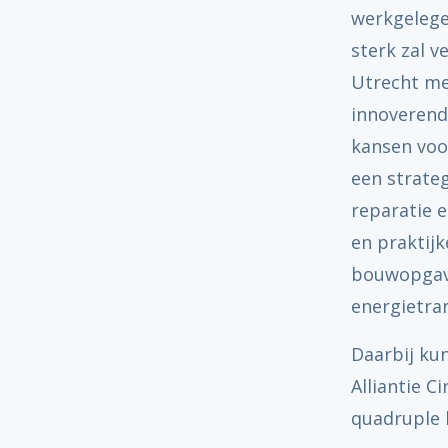
werkgelege
sterk zal v
Utrecht me
innoverend
kansen voo
een strateg
reparatie e
en praktijk
bouwopgave
energietra
Daarbij ku
Alliantie C
quadruple h