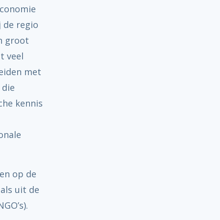
economie
j de regio
n groot
t veel
reiden met
 die
che kennis
onale
en op de
als uit de
NGO’s).