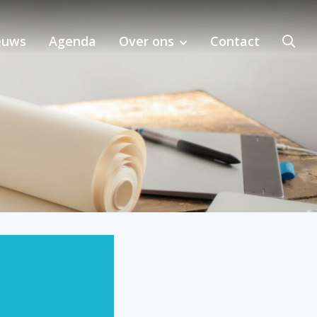
euws
Agenda
Over ons
Contact
bij MKI-toepassing in de regio