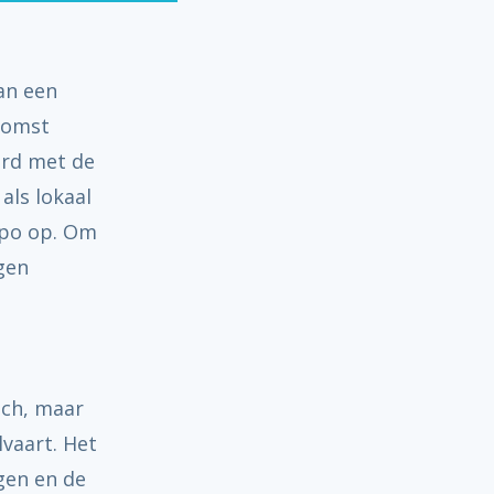
an een
komst
ard met de
als lokaal
mpo op. Om
gen
ich, maar
vaart. Het
gen en de