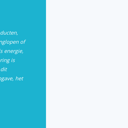
oducten,
rt hergebruik uit afval – voor gemeenten
inglopen of
s energie,
ring is
dit
pgave, het