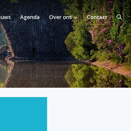
euws
Agenda
Over ons
Contact
bij MKI-toepassing in de regio