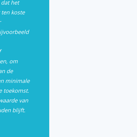
 dat het
 ten koste
r
ijvoorbeeld
f
gen, om
an de
en minimale
de toekomst.
waarde van
en blijft.