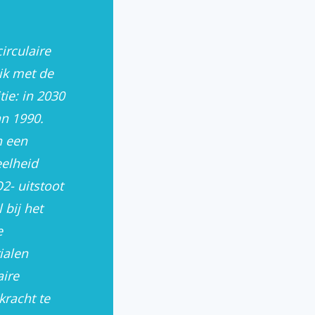
irculaire
ik met de
rt hergebruik uit afval – voor gemeenten
ie: in 2030
n 1990.
n een
elheid
2- uitstoot
 bij het
e
ialen
aire
racht te