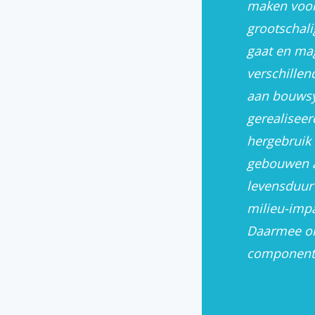
maken voor 
grootschali
gaat en mag
verschillen
aan bouwsy
gerealisee
hergebruik
gebouwen a
levensduur
milieu-impa
Daarmee on
componente