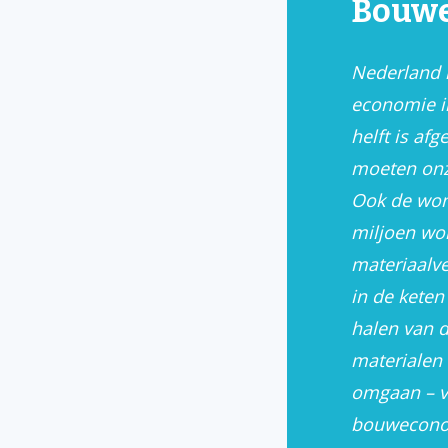
Bouw
Nederland h
economie in
helft is a
moeten onz
Ook de won
miljoen wo
materiaalve
in de keten
halen van 
materialen
omgaan – v
bouweconom