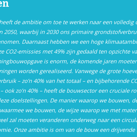
en
eeft de ambitie om toe te werken naar een volledig c
 2050, waarbij in 2030 ons primaire grondstofverbru
Interactieve menukaa
fgenomen. Daarnaast hebben we een hoge klimaatambit
e CO2-emissies met 49% zijn gedaald ten opzichte va
ingbouwopgave is enorm, de komende jaren moete
ningen worden gerealiseerd. Vanwege de grote hoeve
rbruik – zo’n 40% van het totaal – en bijbehorende CO
 – ook zo’n 40% – heeft de bouwsector een cruciale rol
deze doelstellingen. De manier waarop we bouwen, d
 waarmee we bouwen, de wijze waarop we met mater
eel zal moeten veranderen onderweg naar een circul
ie. Onze ambitie is om van de bouw een drijvende k