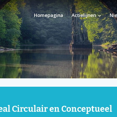
Homepagina
Actielijnen
Ni
Pilot Ondersteuning 
eal Circulair en Conceptueel