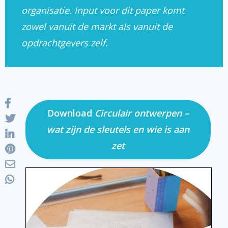
organisatie. Input voor dit paper komt
zowel vanuit de markt als vanuit de
opdrachtgevers zelf.
Download
Circulair ontwerpen –
wat zijn de sleutels en wie is aan
zet