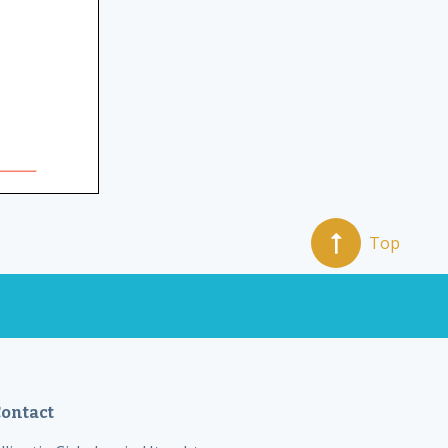
Top
ontact