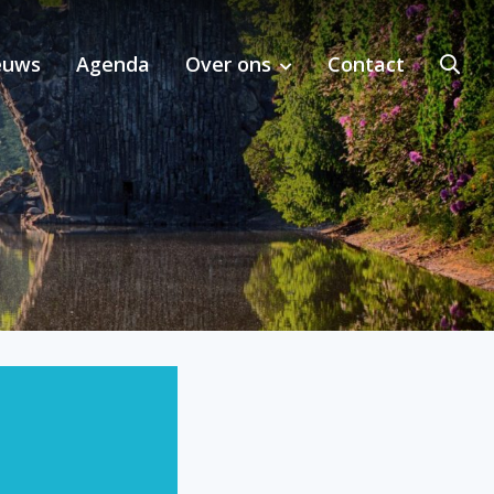
euws
Agenda
Over ons
Contact
bij MKI-toepassing in de regio