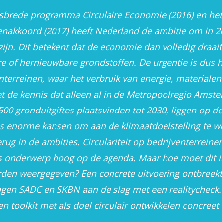
ksbrede programma Circulaire Economie (2016) en het
nakkoord (2017) heeft Nederland de ambitie om in 2
e zijn. Dit betekent dat de economie dan volledig draai
Interactieve menukaa
e of hernieuwbare grondstoffen. De urgentie is dus 
enterreinen, waar het verbruik van energie, materiale
et de kennis dat alleen al in de Metropoolregio Amst
00 gronduitgiftes plaatsvinden tot 2030, liggen op d
es enorme kansen om aan de klimaatdoelstelling te w
erug in de ambities. Circulariteit op bedrijventerreine
ls onderwerp hoog op de agenda. Maar hoe moet dit i
rden weergegeven? Een concrete uitvoering ontbreekt
gen SADC en SKBN aan de slag met een realitycheck.
n toolkit met als doel circulair ontwikkelen concree