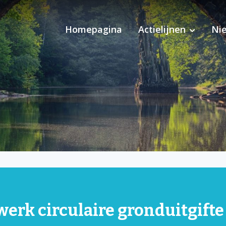
Homepagina
Actielijnen
Ni
Pilot Ondersteuning 
erk circulaire gronduitgifte