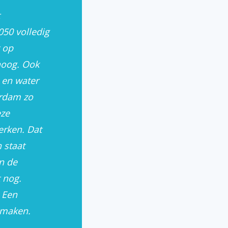
050 volledig
t op
rt hergebruik uit afval – voor gemeenten
hoog. Ook
n en water
erdam zo
eze
erken. Dat
n staat
n de
 nog.
 Een
t maken.