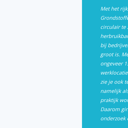
Met het rij
Grondstoffe
circulair t
herbruikbar
bij bedrijv
groot is. M
ongeveer 15
werklocati
zie je ook t
namelijk a
praktijk wo
Daarom gin
onderzoek e