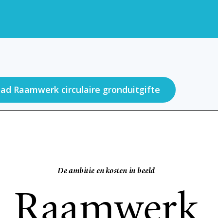
ad Raamwerk circulaire gronduitgifte