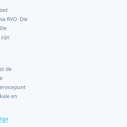
moet
via RVO. Die
 De
rt hergebruik uit afval – voor gemeenten
zijn
st de
de
ervicepunt
kale en
ige