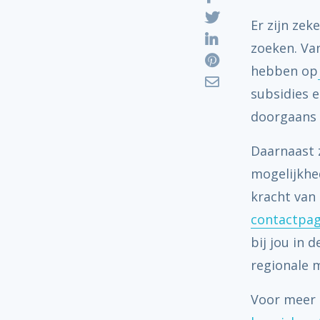
Er zijn ze
zoeken. Van
hebben op
subsidies e
doorgaans 
Daarnaast z
mogelijkhed
kracht van 
contactpag
bij jou in 
regionale m
Voor meer i