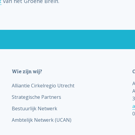
t
van het Groene Brein.
Wie zijn wij?
C
A
Alliantie Cirkelregio Utrecht
A
Strategische Partners
3
a
Bestuurlijk Netwerk
0
Ambtelijk Netwerk (UCAN)