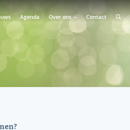
euws
Agenda
Over ons
Contact
bij MKI-toepassing in de regio
emen?