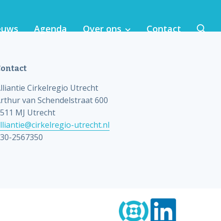
euws
Agenda
Over ons
Contact
ontact
lliantie Cirkelregio Utrecht
rthur van Schendelstraat 600
511 MJ Utrecht
lliantie@cirkelregio-utrecht.nl
bij MKI-toepassing in de regio
30-2567350