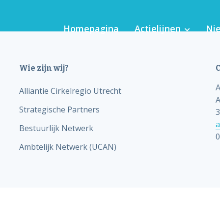
Homepagina
Actielijnen
Ni
Wie zijn wij?
C
A
Alliantie Cirkelregio Utrecht
A
Strategische Partners
3
a
Bestuurlijk Netwerk
Pilot Ondersteuning 
0
Ambtelijk Netwerk (UCAN)