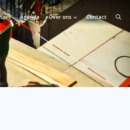
euws
Agenda
Over ons
Contact
bij MKI-toepassing in de regio