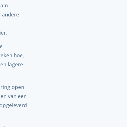
zaam
r andere
ier.
ie
keken hoe,
een lagere
kringlopen
 en van een
 opgeleverd