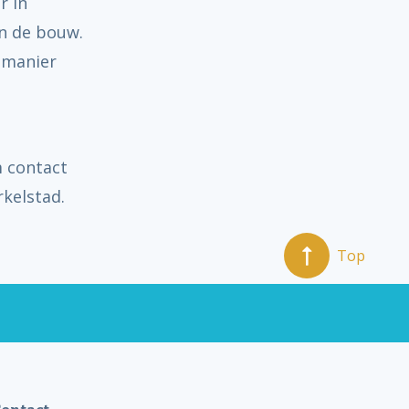
r in
in de bouw.
 manier
m contact
rkelstad.
Top