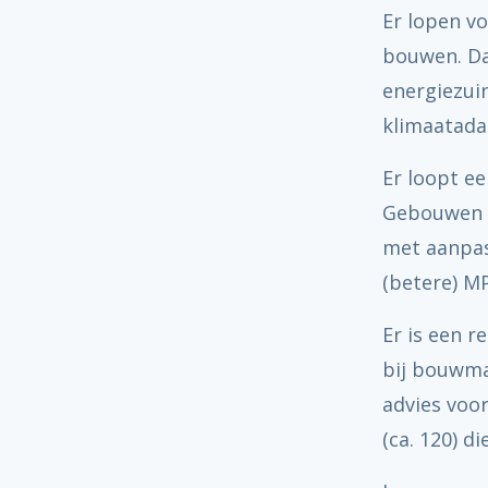
Er lopen v
bouwen. Da
energiezui
klimaatada
Er loopt ee
Gebouwen (
met aanpass
(betere) M
Er is een r
bij bouwma
advies voo
(ca. 120) 