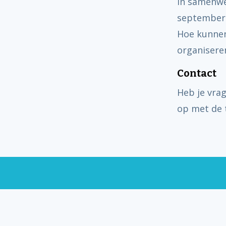
In samenwe
september 
Hoe kunne
organisere
Contact
Heb je vra
op met de t