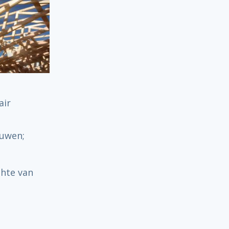
air
ouwen;
chte van