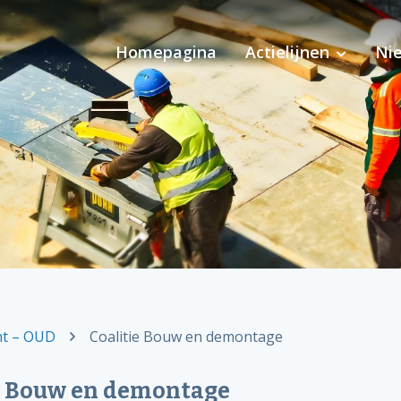
Homepagina
Actielijnen
Ni
Pilot Ondersteuning 
cht – OUD
Coalitie Bouw en demontage
e Bouw en demontage