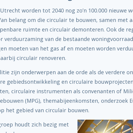
o Utrecht worden tot 2040 nog zo’n 100.000 nieuwe 
an belang om die circulair te bouwen, samen met a
 openbare ruimte en circulair demonteren. Ook de re
Interactieve menukaa
r verduurzaming van de bestaande woningvoorraad 
gen moeten van het gas af en moeten worden verdu
aarbij circulair renoveren.
litie zijn onderwerpen aan de orde als de verdere o
ire gebiedsontwikkeling en circulaire bouwprojecten
ten, circulaire instrumenten als convenanten of Mil
Gebouwen (MPG), themabijeenkomsten, onderzoek 
op het gebied van circulair bouwen.
roep houdt zich bezig met