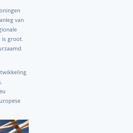
woningen
anleg van
gionale
rt hergebruik uit afval – voor gemeenten
is groot.
urzaamd.
ntwikkeling
,
ieu
Europese