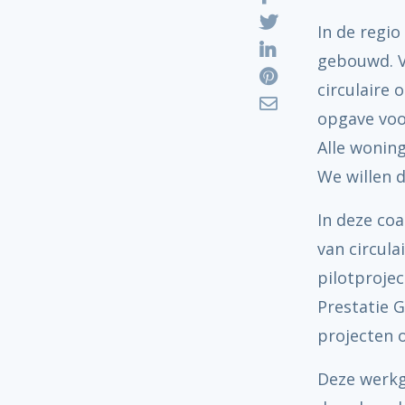
In de regi
gebouwd. V
circulaire
opgave voo
Alle wonin
We willen d
In deze coa
van circula
pilotprojec
Prestatie 
projecten 
Deze werkg