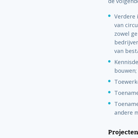
de volgend
Verdere 
van circ
zowel ge
bedrijve
van best
Kennisde
bouwen;
Toewerke
Toename 
Toename 
andere m
Projecte