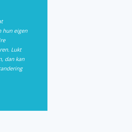
at
n hun eigen
rt hergebruik uit afval – voor gemeenten
ire
ren. Lukt
n, dan kan
randering