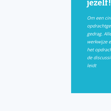
jezelf!
Om een circ
opdrachtge
gedrag. All
werkwijze e
het opdrac
de discussi
leidt