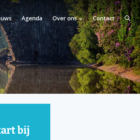
euws
Agenda
Over ons
Contact
bij MKI-toepassing in de regio
rt bij